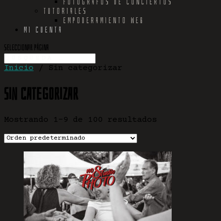
FOTÓGRAFOS DE CONCIERTOS
TUTORIALES
EMPODERAMIENTO WEB
MI CUENTA
Seleccionar página
Inicio
/ Sin categorizar
Sin categorizar
Mostrando 1–9 de 100 resultados