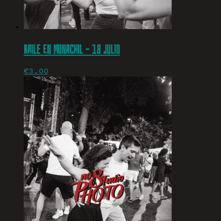
Baile en Monachil – 18 julio
€
3.00