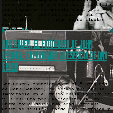
conocido por su extraordinaria habilidad
para capturar la esencia cruda y la
energía del mundo del rock en sus
fotografías. A lo largo de su ilustre
carrera,...
LEER MÁS
Bob Gruen, el Fotógrafo de John
Lennon: Capturando la Esencia de una
Época
Bob Gruen, conocido como el "Fotógrafo
de John Lennon", ha dejado una huella
imborrable en el mundo de la fotografía
y la cultura pop. Nacido en 1945 en
Nueva York, desde una edad temprana,
Gruen se sintió atraído por la música y