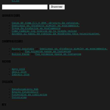
€
3.00
Buscar:
Entradas recientes
Canon EF 50mm f/1.8 STM, objetivo de retratos.
Gestionar un «Producto simple» en woocommerce.
Tipos de Productos en WooCommerce
Como cambiar los precios en tu tienda online
Acceder al panel de control de WordPress para principiantes.
Comentarios recientes
drover sointeru
en
Gestionar un «Producto simple» en woocommerce.
Paola
en
Tus primeros pasos en Instagram
Hollie Perez
en
Tus primeros pasos en Instagram
Archivos
mayo 2024
abril 2024
febrero 2024
Categorías
Empoderamiento Web
Equipo fotográfico
Fotógrafos de conciertos
Tutoriales
Meta