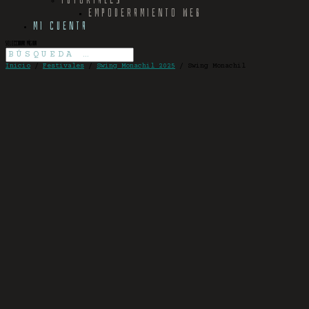
EMPODERAMIENTO WEB
MI CUENTA
Seleccionar página
Inicio
/
Festivales
/
Swing Monachil 2025
/ Swing Monachil