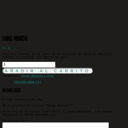
Swing Monachil
€
3.00
Foto del viernes 18 de julio en el Festival de Swing de Monachil.
Llévate tu recuerdo sin marcas de agua.
Swing
Monachil
cantidad
AÑADIR AL CARRITO
Categoría:
Swing Monachil 2025
Valoraciones (0)
Valoraciones
No hay valoraciones aún.
Sé el primero en valorar “Swing Monachil”
Tu dirección de correo electrónico no será publicada.
Los campos
obligatorios están marcados con
*
Tu valoración
*