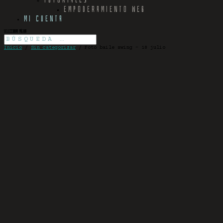
EMPODERAMIENTO WEB
MI CUENTA
Seleccionar página
Inicio
/
Sin categorizar
/ Foto baile swing – 18 julio