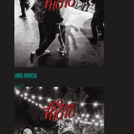
Swing Monachil
€
3.00