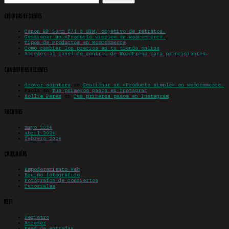
Entradas recientes
Canon EF 50mm f/1.8 STM, objetivo de retratos.
Gestionar un «Producto simple» en woocommerce.
Tipos de Productos en WooCommerce
Como cambiar los precios en tu tienda online
Acceder al panel de control de WordPress para principiantes.
Comentarios recientes
drover sointeru
en
Gestionar un «Producto simple» en woocommerce.
Paola
en
Tus primeros pasos en Instagram
Hollie Perez
en
Tus primeros pasos en Instagram
Archivos
mayo 2024
abril 2024
febrero 2024
Categorías
Empoderamiento Web
Equipo fotográfico
Fotógrafos de conciertos
Tutoriales
Meta
Registro
Acceder
Feed de entradas