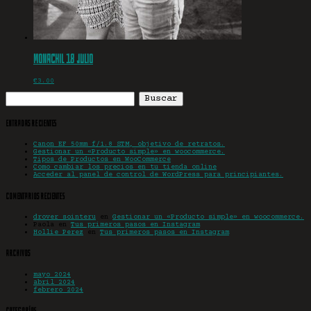
Monachil 18 julio
€
3.00
Buscar:
Entradas recientes
Canon EF 50mm f/1.8 STM, objetivo de retratos.
Gestionar un «Producto simple» en woocommerce.
Tipos de Productos en WooCommerce
Como cambiar los precios en tu tienda online
Acceder al panel de control de WordPress para principiantes.
Comentarios recientes
drover sointeru
en
Gestionar un «Producto simple» en woocommerce.
Paola
en
Tus primeros pasos en Instagram
Hollie Perez
en
Tus primeros pasos en Instagram
Archivos
mayo 2024
abril 2024
febrero 2024
Categorías