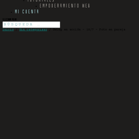
EMPODERAMIENTO WEB
MI CUENTA
Seleccionar página
Inicio
/
Sin categorizar
/ Swing en acción – 18/7 – Foto en pareja