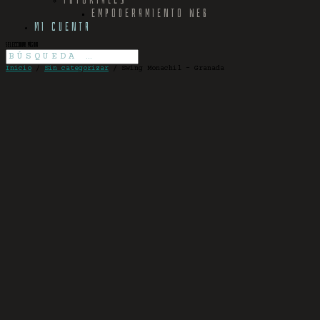
EMPODERAMIENTO WEB
MI CUENTA
Seleccionar página
Inicio
/
Sin categorizar
/ Swing Monachil – Granada