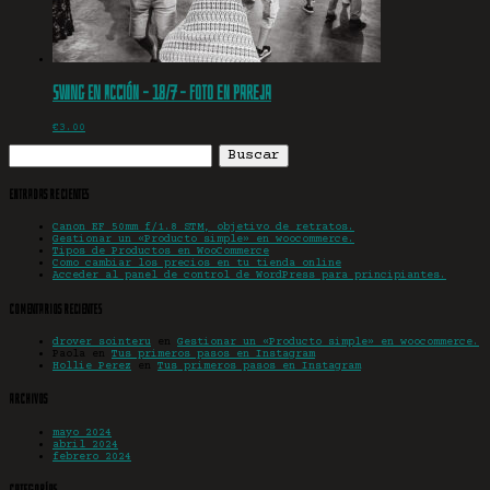
Swing en acción – 18/7 – Foto en pareja
€
3.00
Buscar:
Entradas recientes
Canon EF 50mm f/1.8 STM, objetivo de retratos.
Gestionar un «Producto simple» en woocommerce.
Tipos de Productos en WooCommerce
Como cambiar los precios en tu tienda online
Acceder al panel de control de WordPress para principiantes.
Comentarios recientes
drover sointeru
en
Gestionar un «Producto simple» en woocommerce.
Paola
en
Tus primeros pasos en Instagram
Hollie Perez
en
Tus primeros pasos en Instagram
Archivos
mayo 2024
abril 2024
febrero 2024
Categorías