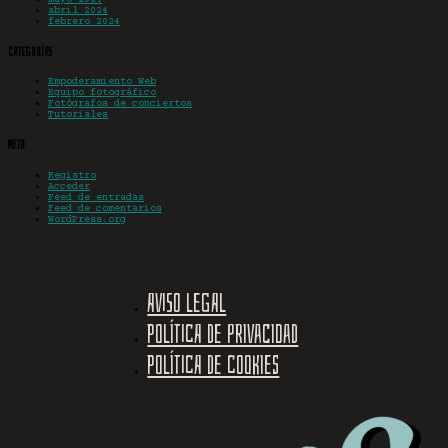
abril 2024
febrero 2024
Categorías
Empoderamiento Web
Equipo fotográfico
Fotógrafos de conciertos
Tutoriales
Meta
Registro
Acceder
Feed de entradas
Feed de comentarios
WordPress.org
Aviso legal
Política de privacidad
Política de cookies