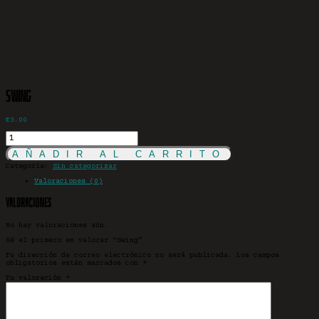
Swing
€
3.00
Swing
cantidad
AÑADIR AL CARRITO
Categoría:
Sin categorizar
Valoraciones (0)
Valoraciones
No hay valoraciones aún.
Sé el primero en valorar “Swing”
Tu dirección de correo electrónico no será publicada.
Los campos
obligatorios están marcados con
*
Tu valoración
*