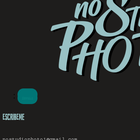
Seguir
Seguir
Escríbeme
nostudiophoto1@gmail.com