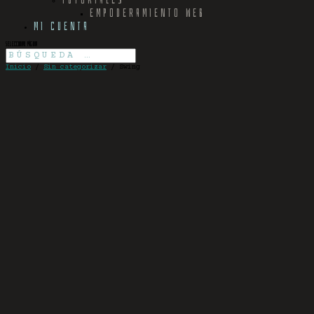
EMPODERAMIENTO WEB
MI CUENTA
Seleccionar página
Inicio
/
Sin categorizar
/ Swing