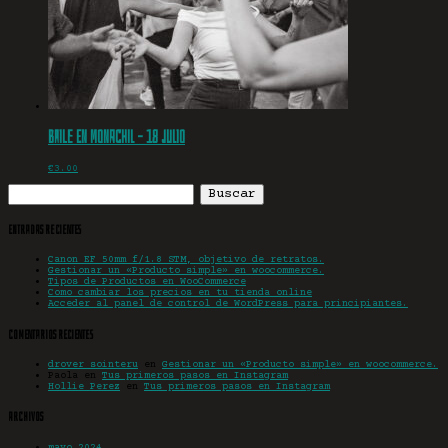
Baile en Monachil – 18 julio
€
3.00
Buscar:
Entradas recientes
Canon EF 50mm f/1.8 STM, objetivo de retratos.
Gestionar un «Producto simple» en woocommerce.
Tipos de Productos en WooCommerce
Como cambiar los precios en tu tienda online
Acceder al panel de control de WordPress para principiantes.
Comentarios recientes
drover sointeru
en
Gestionar un «Producto simple» en woocommerce.
Paola
en
Tus primeros pasos en Instagram
Hollie Perez
en
Tus primeros pasos en Instagram
Archivos
mayo 2024