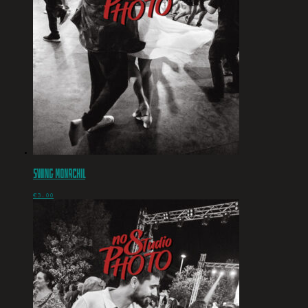
Swing Monachil
€
3.00