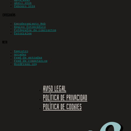
abril 2024
febrero 2024
Categorías
Empoderamiento Web
Equipo fotográfico
Fotógrafos de conciertos
Tutoriales
Meta
Registro
Acceder
Feed de entradas
Feed de comentarios
WordPress.org
Aviso legal
Política de privacidad
Política de cookies