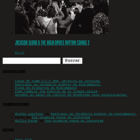
Jackson Sloan & The Drew Davies Rhythm Combo 2
€
0.00
Buscar:
Entradas recientes
Canon EF 50mm f/1.8 STM, objetivo de retratos.
Gestionar un «Producto simple» en woocommerce.
Tipos de Productos en WooCommerce
Como cambiar los precios en tu tienda online
Acceder al panel de control de WordPress para principiantes.
Comentarios recientes
drover sointeru
en
Gestionar un «Producto simple» en woocommerce.
Paola
en
Tus primeros pasos en Instagram
Hollie Perez
en
Tus primeros pasos en Instagram
Archivos
mayo 2024