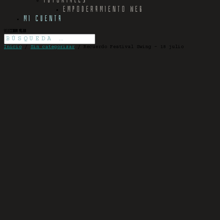
EMPODERAMIENTO WEB
MI CUENTA
Seleccionar página
Inicio
/
Sin categorizar
/ Recuerdo Festival Swing – 18 julio