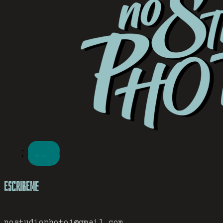
Seguir
Seguir
Escríbeme
nostudiophoto1@gmail.com