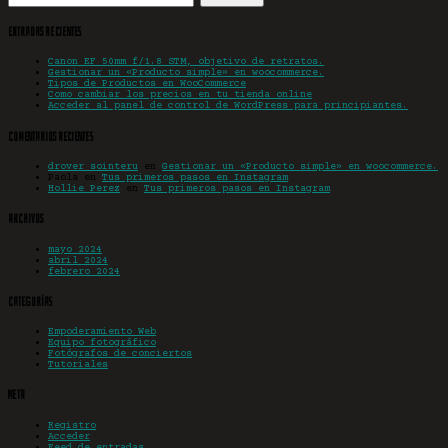
Entradas recientes
Canon EF 50mm f/1.8 STM, objetivo de retratos.
Gestionar un «Producto simple» en woocommerce.
Tipos de Productos en WooCommerce
Como cambiar los precios en tu tienda online
Acceder al panel de control de WordPress para principiantes.
Comentarios recientes
drover sointeru
en
Gestionar un «Producto simple» en woocommerce.
Paola
en
Tus primeros pasos en Instagram
Hollie Perez
en
Tus primeros pasos en Instagram
Archivos
mayo 2024
abril 2024
febrero 2024
Categorías
Empoderamiento Web
Equipo fotográfico
Fotógrafos de conciertos
Tutoriales
Meta
Registro
Acceder
Feed de entradas